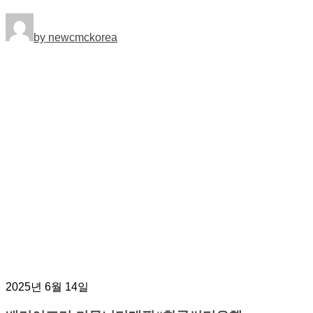
by newcmckorea
2025년 6월 14일