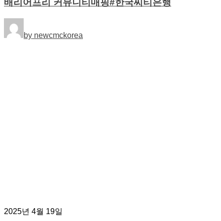
배리어프리 커뮤니티매핑#한국씨티은행
by newcmckorea
2025년 4월 19일