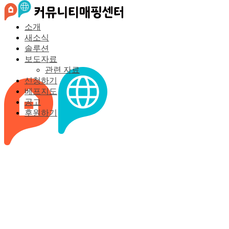
소개
세상과
나를
바꾸는
지도,
커뮤니티매
새소식
핑센터
솔루션
보도자료
관련 자료
신청하기
베프지도
공고
후원하기